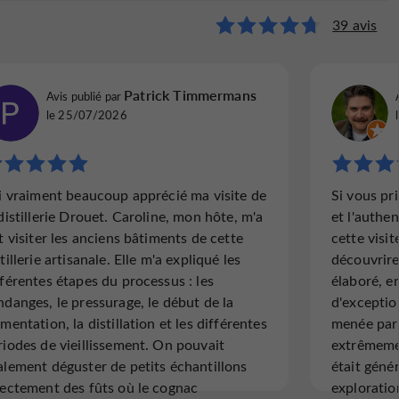
39 avis
Patrick Timmermans
Avis publié par
le 25/07/2026
ai vraiment beaucoup apprécié ma visite de
Si vous pri
 distillerie Drouet. Caroline, mon hôte, m'a
et l'authe
it visiter les anciens bâtiments de cette
cette visit
tillerie artisanale. Elle m'a expliqué les
découvrirez
fférentes étapes du processus : les
élaboré, e
ndanges, le pressurage, le début de la
d'exception
mentation, la distillation et les différentes
menée par 
riodes de vieillissement. On pouvait
extrêmeme
alement déguster de petits échantillons
était géné
rectement des fûts où le cognac
exploratio