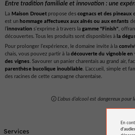
Entre tradition familiale et innovation : une expér
Maison Drouet
cognacs et des pineaux 
La
propose des
hommage affectueux aux aînés ou aux enfants
est un
de 
innovation
gamme "Finish"
l'
s'exprime à travers la
, offra
la dégu
découvertes. Tous les produits sont disponibles à
convivi
Pour prolonger l'expérience, le domaine invite à la
découverte du vignoble en 
chais, vous pouvez partir à la
des vignes
. Savourer un panier charentais au grand air, f
parenthèse bucolique inoubliable
. L'accueil, simple et fa
des racines de cette campagne charentaise.
L'abus d'alcool est dangereux pour
En cont
d'audie
Services
déposen