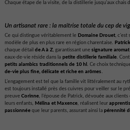
Chaque étape de la visite, de la distillerie jusqu'aux chais 
Un artisanat rare : la maîtrise totale du cep de vi
Domaine Drouet
Ce qui distingue véritablement le
, c'est
Patric
modèle de plus en plus rare en région charentaise.
de A à Z
signature aromat
chaque détail
, garantissant une
petite distillerie
familiale
eaux-de-vie réside dans la
. Cont
petits alambics traditionnels de 10 hl
. Ce choix techniqu
de-vie plus fine, délicate et riche en arômes
.
L'engagement est tel que la famille vit littéralement au 
est toujours installé près des cuivres pour veiller sur le p
Corinne
preuve
, l'épouse de Patrick, dévouée aux client
Mélina et Maxence
apprenti
leurs enfants,
, réalisent leur
passionnée
pérennité de
que leur parents, assurant ainsi la