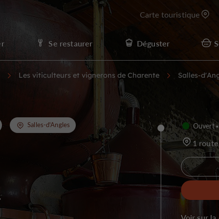
Carte touristique
er
Se restaurer
Déguster
S
Les viticulteurs et vignerons de Charente
Salles-d'An
Salles-d'Angles
Ouvert
1 route
-
Voir sur la