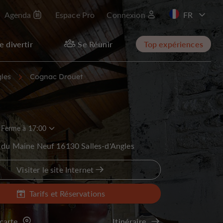
Agenda
Espace Pro
Connexion
EN
e divertir
Se Réunir
Top expériences
gles
Cognac Drouet
Ferme à 17:00
 du Maine Neuf 16130 Salles-d'Angles
Visiter le site Internet
Tarifs et Réservations
 carte
Itinéraire