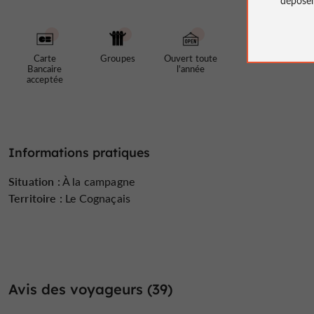
Carte
Groupes
Ouvert toute
Bancaire
l'année
acceptée
Informations pratiques
Situation :
À la campagne
Territoire :
Le Cognaçais
Avis des voyageurs (39)