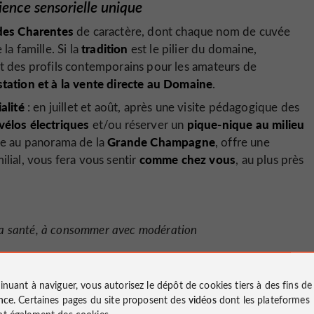
ience sensorielle unique
des Charentes
de caractère, dont chaque nom de cuvée
tradition
la famille. Si la
est le pilier du domaine,
nt des profils contemporains pour les amateurs de
station et à la vente directe au Domaine
.
alité
: en juillet et août, après une visite pédagogique des
vélos électriques
pique-nique au milieu
et/ou réserver un
Grande Champagne
ace au panorama de la
, offre une
comme chez vous
milial, vous fera vous sentir
, au plus près
 la santé, à consommer avec modération
inuant à naviguer, vous autorisez le dépôt de cookies tiers à des fins d
nce
. Certaines pages du site proposent des
vidéos
dont les plateformes
Horaires
t également des cookies.