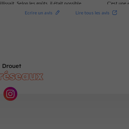
illissait. Selon les goûts, il était possible
C'est une 
 goûter ensuite du cognac ou du pineau.
pour la pre
Ecrire un avis
Lire tous les avis
ut-être parce que j'étais la seule personne
une heure 
avoir réservé une visite ce jour-là, mais ce
peu de mar
t une expérience formidable que je
familiale m
nouvellerais avec plaisir.
voit. Un pe
distillerie
arrivée, ta
activement
recommand
 Drouet
 réseaux
membre de 
d'alcool !
et créé u
famille et 