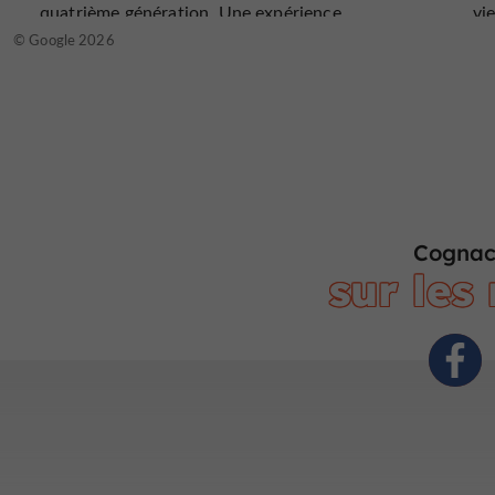
quatrième génération. Une expérience
vie
vraiment formidable, que nous
de
© Google 2026
recommandons vivement à tous. Nous
Pe
étions accompagnés de nos trois enfants (8,
à 
12 et 17 ans) et ils ont adoré. Merci pour
fu
tout, Caroline. Salutations de la famille
re
Meskers, et surtout, n'oubliez pas de goûter
le cognac Jan de Man !
Cognac
sur les