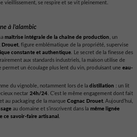
de vieillissement, se respire et se vit pleinement.
gne à l'alambic
maîtrise intégrale de la chaîne de production
 sa
, un
k Drouet
, figure emblématique de la propriété, supervise
ique constante et authentique
. Le secret de la finesse des
rairement aux standards industriels, la maison utilise de
eau-
e permet un écoulage plus lent du vin, produisant une
distillation
rythme du vignoble, notamment lors de la
: un lit
24h/24
récieux nectar
. C'est le même engagement dont fait
Cognac Drouet
s et au packaging de la marque
. Aujourd'hui,
ssage
même lignée
au domaine et s'inscrivent dans la
 ce savoir-faire artisanal
.