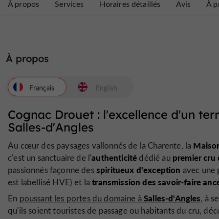
À propos
Services
Horaires détaillés
Avis
À p
À propos
Français
English
Cognac Drouet : l'excellence d'un t
Salles-d'Angles
Maiso
Au cœur des paysages vallonnés de la Charente, la
authenticité
premier cru
c'est un sanctuaire de l'
dédié au
spiritueux d'exception
passionnés façonne des
avec une 
transmission des savoir-faire anc
est labellisé HVE) et la
Salles-d'Angles
En
poussant les portes du domaine à
,
à se
qu'ils soient touristes de passage ou habitants du cru, dé