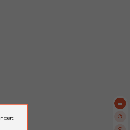
e
mesure