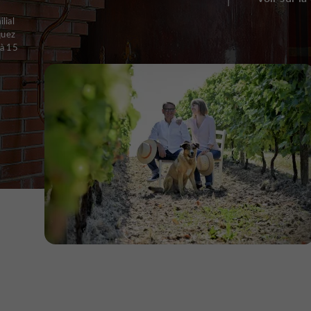
lial
quez
 à 15