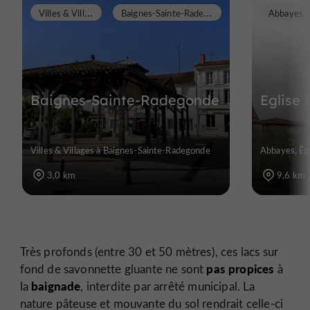
V
illes & Villages
B
aignes-Sainte-Radegonde
Abbayes, É
Baignes-Sainte-Radegonde
Eglise 
Villes & Villages à Baignes-Sainte-Radegonde
Abbayes, Égl
3,0 km
9,6 km
Très profonds (entre 30 et 50 mètres), ces lacs sur
pas propices
fond de savonnette gluante ne sont
à
baignade
la
, interdite par arrêté municipal. La
nature pâteuse et mouvante du sol rendrait celle-ci