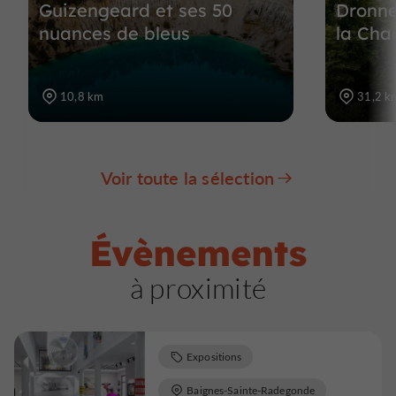
Guizengeard et ses 50
Dronne
nuances de bleus
la Cha
10,8 km
31,2 k
Voir toute la sélection
Évènements
à proximité
Expositions
Baignes-Sainte-Radegonde