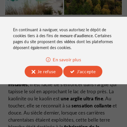
Photo : Lesley
Photo : Lesley
En continuant à naviguer, vous autorisez le dépôt de
Williamson
Williamson
cookies tiers à des fins de
mesure d'audience
. Certaines
pages du site proposent des
vidéos
dont les plateformes
Un paradis aux airs de Caraïbes
déposent également des cookies.
En savoir plus
Baignade interdite !
Je refuse
J'accepte
glissantes et
Aux abords du lac, les berges sont
instables
, il est facile de s’enfoncer dans l’argile qui
tapisse le sol en approchant le lac de trop près. La
une argile ultra fine
kaolinite ou le kaolin est
. Au
sensation collante
toucher, elle se reconnait à sa
et
douce. Au siècle dernier, lorsque ces carrières
charentaises étaient exploitées, cette belle terre
fabrication de la
blanche était destinée à la