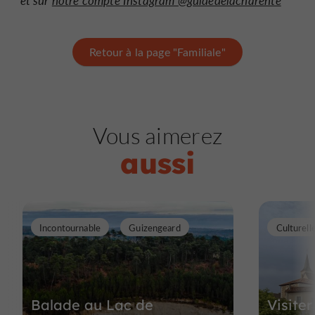
et sur
notre compte Instagram @guidedelacharente
Retour à la page "Familiale"
Vous aimerez
aussi
Incontournable
Guizengeard
Culturell
Balade au Lac de
Visite