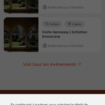
30/08/2026 au 27/09/2026
Culture
Cognac
Visite Hennessy | Initiation
Immersive
30/08/2026 au 27/09/2026
Voir tous les événements
En continuant à naviguer, vous autorisez le dépôt de