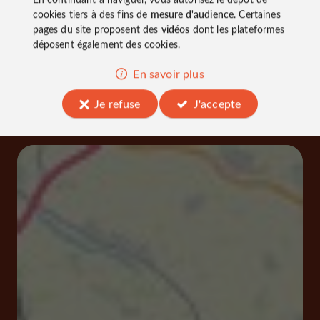
À découvrir
cookies tiers à des fins de
mesure d'audience
. Certaines
aux
pages du site proposent des
vidéos
dont les plateformes
déposent également des cookies.
alentours
En savoir plus
Je refuse
J'accepte
Découvrir
S'informer
Se loger