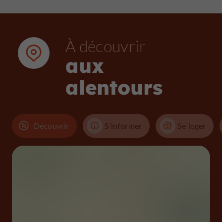
À découvrir
aux
alentours
Découvrir
S'informer
Se loger