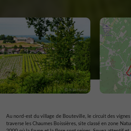
Au nord-est du village de Bouteville, le circuit des vignes
traverse les Chaumes Boissières, site classé en zone Natu
2000 où la faune et la flore sont reines. Soyez attentif et