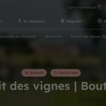
Carte touristique
er
Se restaurer
Déguster
S
andonnées en Charente
Bouteville
Circuit des vignes | B
Bouteville
Marche à pied
it des vignes | Bout