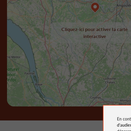
Cliquez-ici pour activer la carte
interactive
En cont
d'audie
déposen