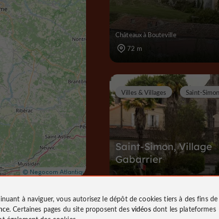
Châteaux à Bouteville
72 m
Villes & Villages
Saint-Simo
Saint-Simon, Village
Gabarrier
Villes & Villages à Saint-Simon
inuant à naviguer, vous autorisez le dépôt de cookies tiers à des fins d
7,2 km
nce
. Certaines pages du site proposent des
vidéos
dont les plateformes
t également des cookies.