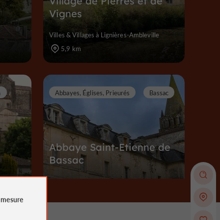
Village de Pierres et de
Vignes
Villes & Villages à Lignières-Ambleville
5,9 km
n
Abbayes, Églises, Prieurés
Bassac
Abbaye Saint-Etienne de
Bassac
Abbayes, Églises, Prieurés à Bassac
e
mesure
7,3 km