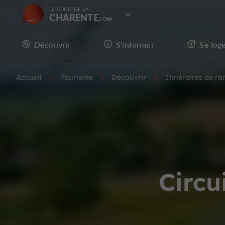
LE GUIDE DE LA
CHARENTE
Découvrir
S'informer
Se log
Accueil
Tourisme
Découvrir
Itinéraires de r
Circu