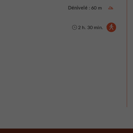
Dénivelé :
60 m
Marche à pied :
2 h. 30 min.