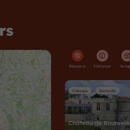
rs
Découvrir
S'informer
Se lo
Châteaux
Bouteville
Château de Boutevill