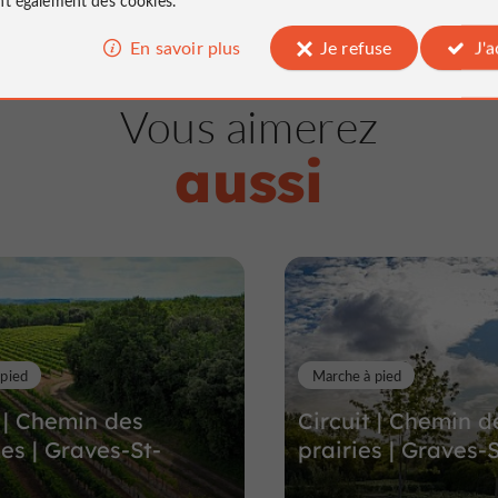
En savoir plus
Je refuse
J'
Villes & Villages
Bassac
Vous aimerez
aussi
Bassac, Village de Pi
et de Vignes
Villes & Villages à Bassac
7,4 km
 pied
Marche à pied
t | Chemin des
Circuit | Chemin d
s | Graves-St-
prairies | Graves