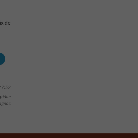
ix de
27:52
pidae
Cognac