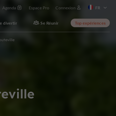
Agenda
Espace Pro
Connexion
EN
e divertir
Se Réunir
Top expériences
outeville
eville