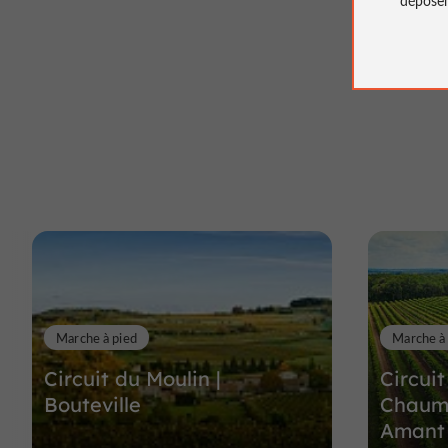
Marche à pied
Marche à
Circuit du Moulin |
Circui
Bouteville
Chaume
Amant