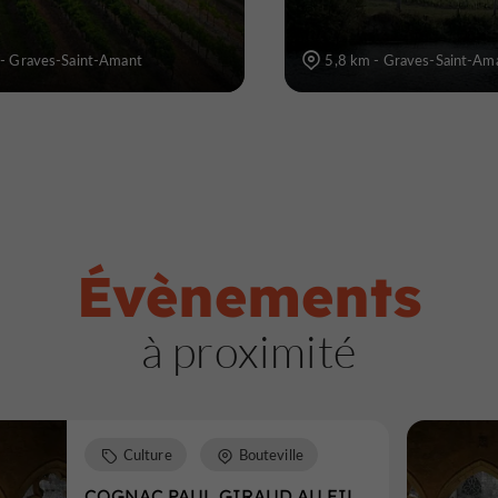
 - Graves-Saint-Amant
5,8 km - Graves-Saint-Am
Évènements
à proximité
Culture
Bouteville
COGNAC PAUL GIRAUD AU FIL