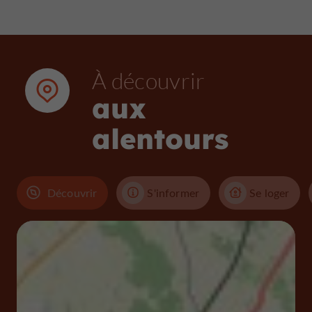
À découvrir
aux
alentours
Découvrir
S'informer
Se loger