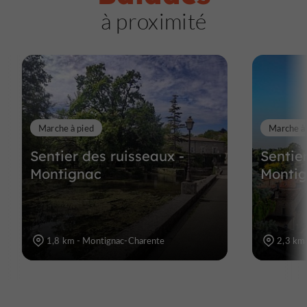
à proximité
Marche à pied
Marche à
Sentier des ruisseaux -
Sentie
Montignac
Monti
1,8 km - Montignac-Charente
2,3 km