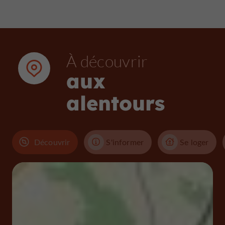
À découvrir
aux
alentours
Découvrir
S'informer
Se loger