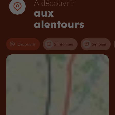
À découvrir
aux
alentours
Découvrir
S'informer
Se loger