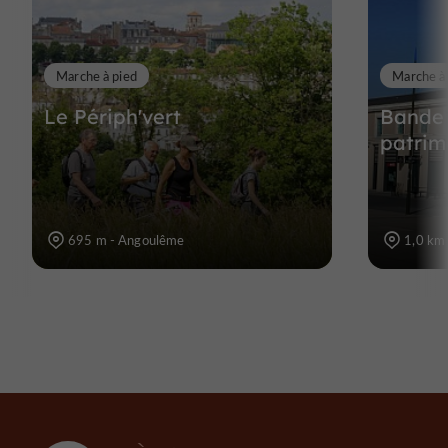
Marche à pied
Marche à
Le Périph'vert
Bande 
patrim
695 m - Angoulême
1,0 km