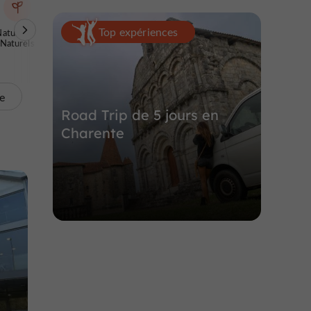
Top expériences
Naturels / Parcs
Visites Insolites
Sites archéologiques
Naturels
te
Road Trip de 5 jours en
Charente