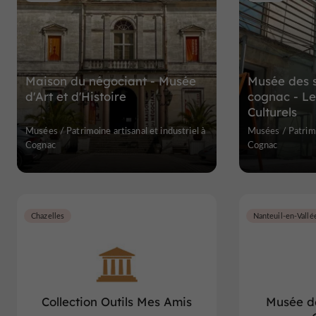
Maison du négociant - Musée
Musée des s
d'Art et d'Histoire
cognac - Les
Culturels
Musées / Patrimoine artisanal et industriel à
Musées / Patrimoi
Cognac
Cognac
Chazelles
Nanteuil-en-Vallé
Collection Outils Mes Amis
Musée de