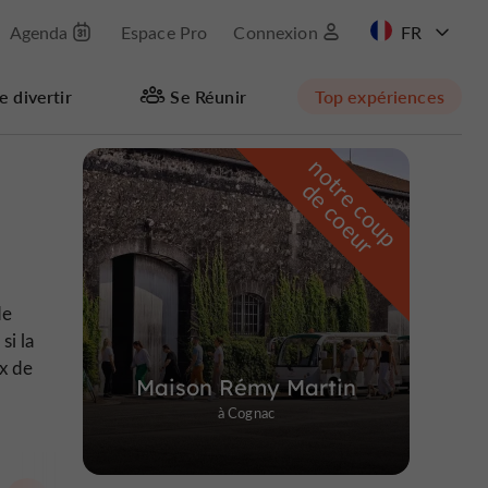
Agenda
Espace Pro
Connexion
EN
e divertir
Se Réunir
Top expériences
n
o
t
e
c
o
u
p
e
c
o
e
u
Masquer la carte
r
d
r
de
 si la
ix de
Maison Rémy Martin
à Cognac