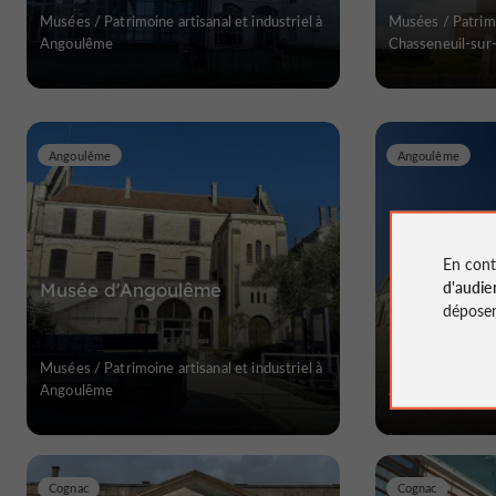
Musées / Patrimoine artisanal et industriel à
Musées / Patrimoi
Angoulême
Chasseneuil-sur
Angoulême
Angoulême
En cont
d'audie
Musée d'Angoulême
Le musée d
déposen
dessinée
Musées / Patrimoine artisanal et industriel à
Musées / Patrimoi
Angoulême
Angoulême
Cognac
Cognac