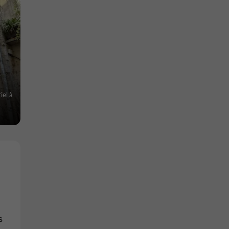
iel à
s