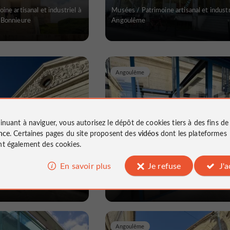
ne artisanal et industriel à
Musées / Patrimoine artisanal et industr
-Bonnieure
Angoulême
Angoulême
inuant à naviguer, vous autorisez le dépôt de cookies tiers à des fins d
nce
. Certaines pages du site proposent des
vidéos
dont les plateformes
e la bande
Musée du Papier
t également des cookies.
En savoir plus
Je refuse
J'
ne artisanal et industriel à
Musées / Patrimoine artisanal et industr
Angoulême
Angoulême