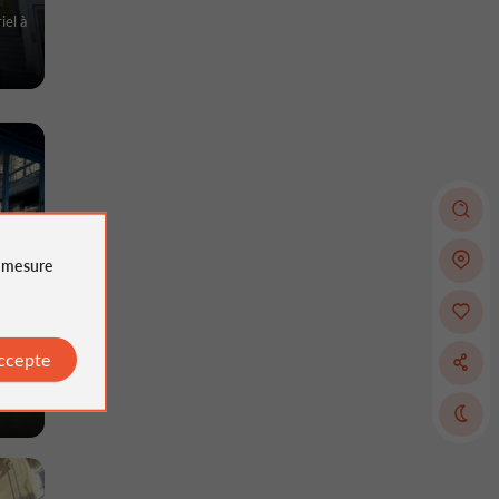
iel à
e
mesure
accepte
iel à