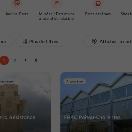
Jardins, Parcs
Musées / Patrimoine
Parcs à thèmes
Sites 
artisanal et industriel
hui
Plus de filtres
Afficher la car
1
2
Bonnieure
Angoulême
 la Résistance
FRAC Poitou-Charentes