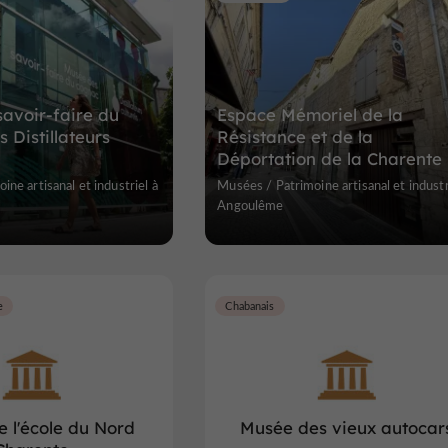
avoir-faire du
Espace Mémoriel de la
 Distillateurs
Résistance et de la
Déportation de la Charente
ne artisanal et industriel à
Musées / Patrimoine artisanal et industr
Angoulême
e
Chabanais
 l'école du Nord
Musée des vieux autocar