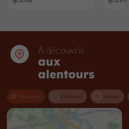
14,9 km
22,8 km
À découvrir
aux
alentours
Découvrir
S'informer
Se loger