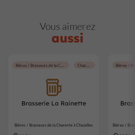
Vous aimerez
aussi
B
ières / Brasseurs de la Charente
C
hazelles
Brasserie La Rainette
Bras
Bières / Brasseurs de la Charente à Chazelles
Bières / Bra