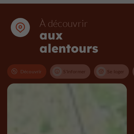
À découvrir
aux
alentours
Découvrir
S'informer
Se loger