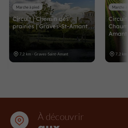
Marche à pied
Marche à
Circuit | Chemin des
Circui
prairies | Graves-St-Amant
Chaume
Amant
7,2 km - Graves-Saint-Amant
7,2 km
À découvrir
aux