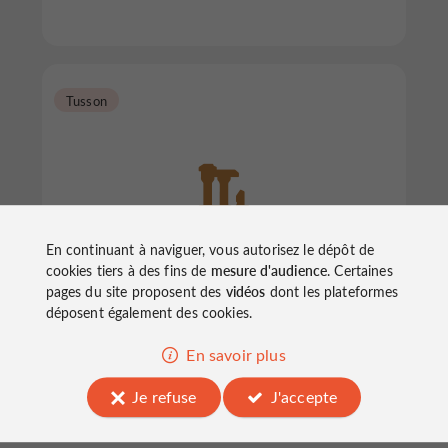
Tusson
En continuant à naviguer, vous autorisez le dépôt de
Mégalithes "La Justice"
cookies tiers à des fins de
mesure d'audience
. Certaines
pages du site proposent des
vidéos
dont les plateformes
déposent également des cookies.
Sites archéologiques à Tusson
En savoir plus
Je refuse
J'accepte