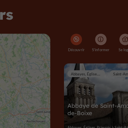
rs
Découvrir
S'informer
Se lo
A
bbayes, Églises, Prieurés
Abbaye de Saint-Am
de-Boixe
Abbayes, Églises, Prieurés à Saint-