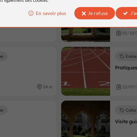
xe
Cultu
En savoir plus
Je refuse
J'
re Romane de St Amant
Visite de
01/10/
xe
Evène
Pratiques
34 m
22/07/
xe
Cultu
Visite gu