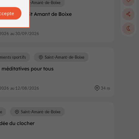
re
Saint-Amant-de-Boixe
accepte
 l'abbaye de St Amant de Boixe
2026 au 30/09/2026
ments sportifs
Saint-Amant-de-Boixe
 méditatives pour tous
2026 au 12/08/2026
34 m
re
Saint-Amant-de-Boixe
idée du clocher