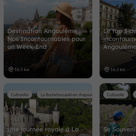
Destination Angoulême :
Le top 5 d
Nos Incontournables pour
incontourn
un Week-End
Angoulêm
16,5 km
16,5 km
Culturelle
La Rochefoucauld-en-Angoumois
Culturelle
Une journée royale à La
Se Souveni