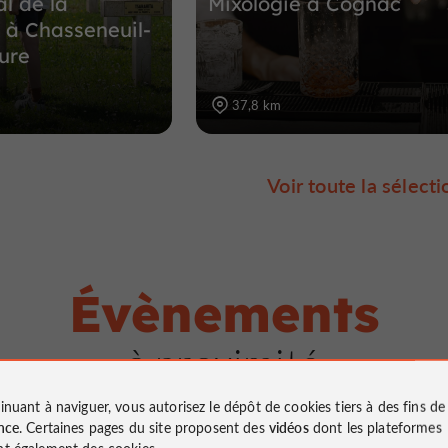
l de la
Mixologie à Cognac
 à Chasseneuil-
ure
37,8 km
Voir toute la sélecti
Évènements
à proximité
inuant à naviguer, vous autorisez le dépôt de cookies tiers à des fins d
nce
. Certaines pages du site proposent des
vidéos
dont les plateformes
t également des cookies.