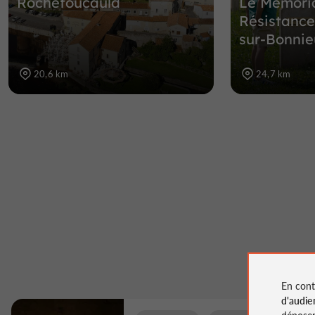
Rochefoucauld
Le Mémoria
Résistance
sur-Bonnie
20,6 km
24,7 km
En cont
d'audie
déposen