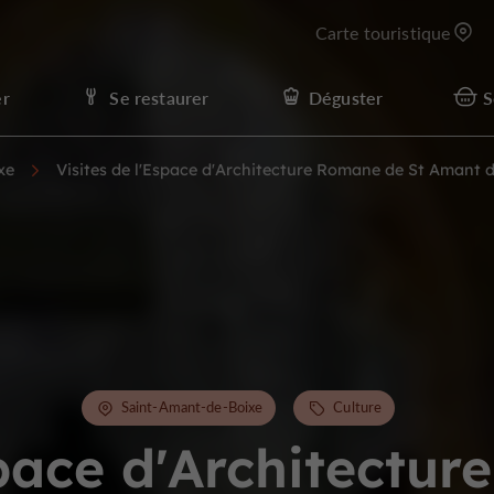
Carte touristique
er
Se restaurer
Déguster
S
xe
Visites de l'Espace d'Architecture Romane de St Amant 
Saint-Amant-de-Boixe
Culture
space d'Architectu