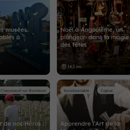
es musées
Noël à Angoulême, un
ables à
plongeon dans la magie
e
des fêtes
16,5 km
Chasseneuil-sur-Bonnieure
Incontournable
Cognac
r de nos Héros :
Apprendre l’Art de la