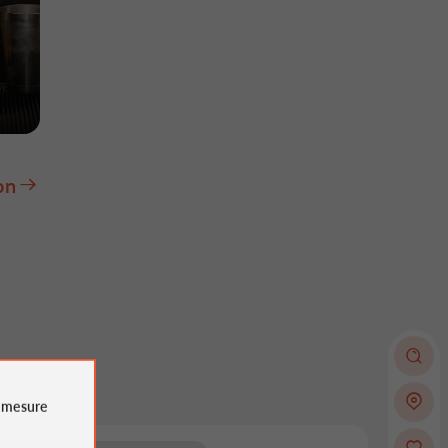
on
e
mesure