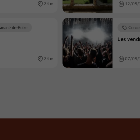
34 m
12/08/
Amant-de-Boixe
Conce
Les vendr
34 m
07/08/