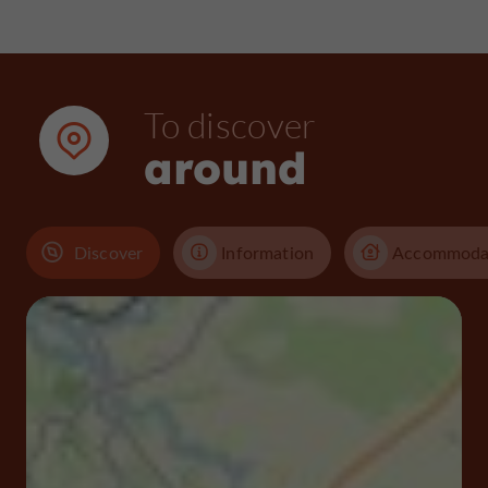
To discover
around
Discover
Information
Accommoda