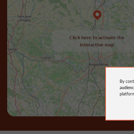
Click here to activate the
interactive map
By cont
audien
platfor