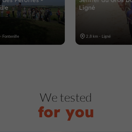
lle
Ligné
- Fontenille
2,8 km - Ligné
We tested
for you