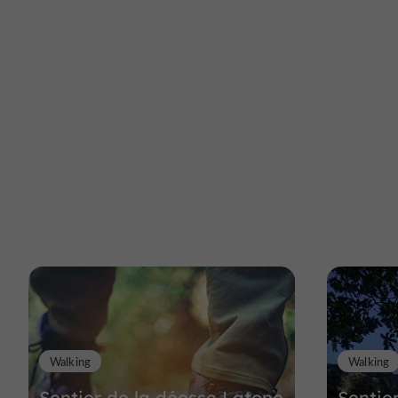
Walking
Walking
Sentier de la déesse Latone
Sentie