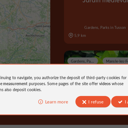
Jardin médiéval
Gardens, Parks in Tusson
5,9 km
G
ardens, Parks
inuing to navigate, you authorize the deposit of third-party cookies for
ce measurement
purposes. Some pages of the site offer
videos
whose
ms also deposit cookies.
Parc floral Jean Pier
Lanson
Learn more
I refuse
I
Gardens, Parks in Mansle-les-Fontai