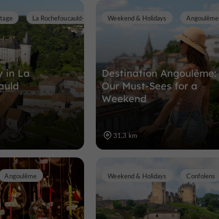
itage
La Rochefoucauld-en-Angoumois
Weekend & Holidays
Angoulême
y in La
Destination Angoulême:
auld
Our Must-Sees for a
Weekend
31,3 km
Angoulême
Weekend & Holidays
Confolens