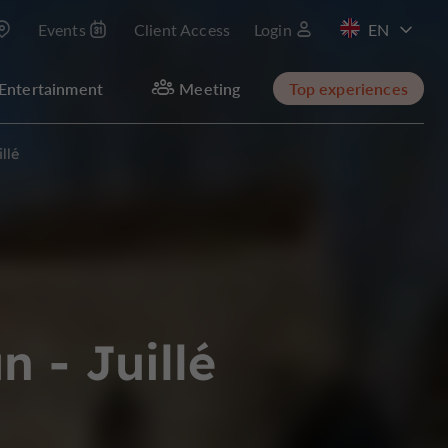
Events
Client Access
Login
FR
Entertainment
Meeting
Top experiences
llé
n - Juillé