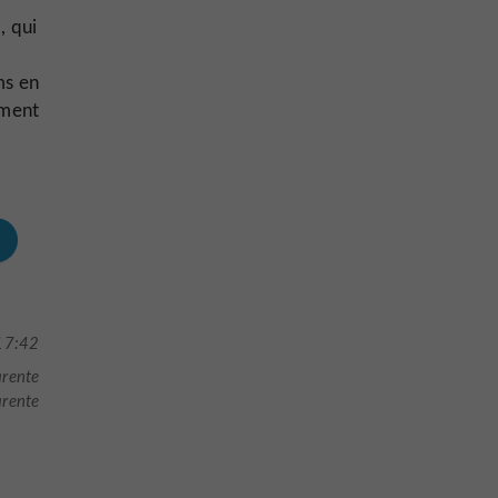
, qui
ms en
ement
17:42
rente
rente