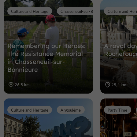
Culture and Heritage
Chasseneuil-sur-Bonnieure
Culture and Her
Remembering our Heroes:
A royal da
The Resistance Memorial
Rochefouc
in Chasseneuil-sur-
Bonnieure
26,5 km
28,4 km
Culture and Heritage
Angoulême
Party Time