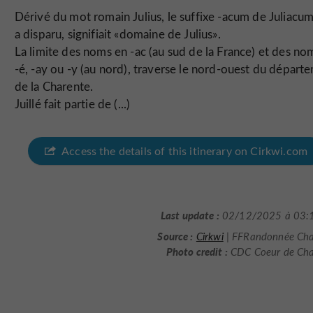
Dérivé du mot romain Julius, le suffixe -acum de Juliacum
a disparu, signifiait «domaine de Julius».
La limite des noms en -ac (au sud de la France) et des no
-é, -ay ou -y (au nord), traverse le nord-ouest du départ
de la Charente.
Juillé fait partie de (...)
Access the details of this itinerary on Cirkwi.com
Last update :
02/12/2025 à 03:
Source :
Cirkwi
| FFRandonnée Cha
Photo credit :
CDC Coeur de Cha