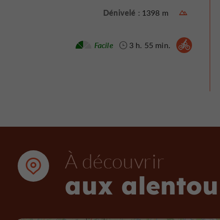
Dénivelé :
1398 m
Vélo vtc :
Facile
3 h. 55 min.
À découvrir
aux alentou