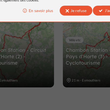
La Rochefoucauld-en
Angoumois
En savoir plus
Je refuse
J'
Villes & Villages à La Rochefoucauld
15,7 km
Vélo vtc
n Station - Circuit
Chambon Station -
Horte (2) -
Pays d'Horte (3) -
ourisme
Cyclotourisme
 Eymouthiers
21 m - Eymouthiers