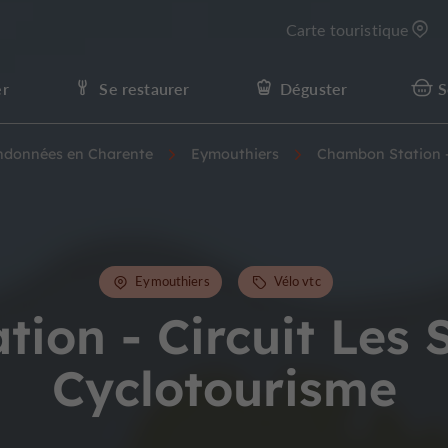
Carte touristique
er
Se restaurer
Déguster
S
andonnées en Charente
Eymouthiers
Chambon Station -
Eymouthiers
Vélo vtc
ion - Circuit Les 
Cyclotourisme