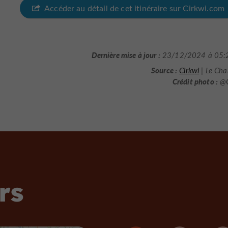
Accéder au détail de cet itinéraire sur Cirkwi.com
Dernière mise à jour :
23/12/2024 à 05:
Source :
Cirkwi
| Le Ch
Crédit photo :
@C
rs