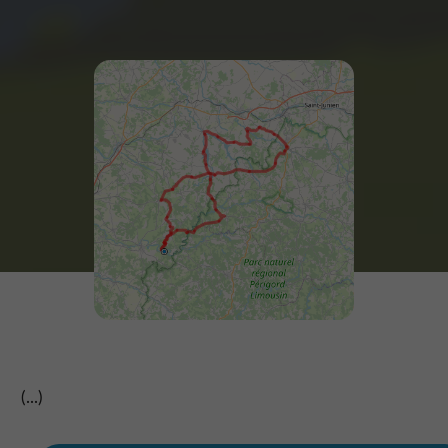
(...)