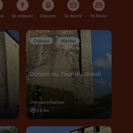
ger
Se restaurer
Déguster
Se divertir
Se Réunir
Châteaux
Marthon
n
Donjon ou Tour du Breuil
Châteaux à Marthon
9,8 km