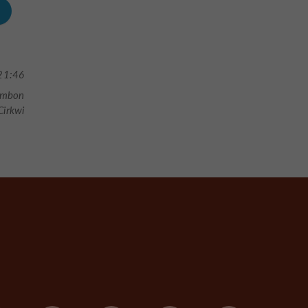
21:46
ambon
irkwi