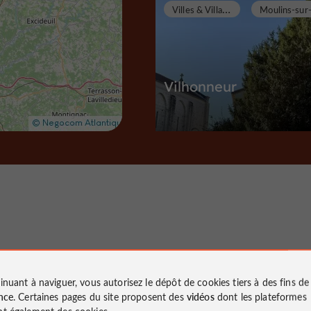
V
illes & Villages
Vilhonneur
Villes & Villages à Moulins-sur-Tardo
10,7 km
Villes & Villages
La Rochefo
Vous aimerez
inuant à naviguer, vous autorisez le dépôt de cookies tiers à des fins d
aussi
nce
. Certaines pages du site proposent des
vidéos
dont les plateformes
t également des cookies.