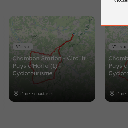
Vélo vtc
Vélo vtc
Chambon Station - Circuit
Chambo
Pays d'Horte (1) -
Pays d'
Cyclotourisme
Cyclot
21 m - Eymouthiers
21 m -