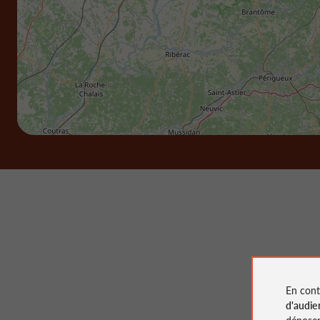
En cont
d'audie
déposen