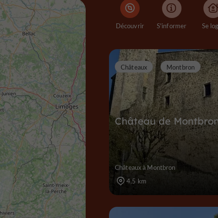
Découvrir
S'informer
Se lo
Châteaux
Montbron
Château de Montbro
Châteaux à Montbron
4,5 km