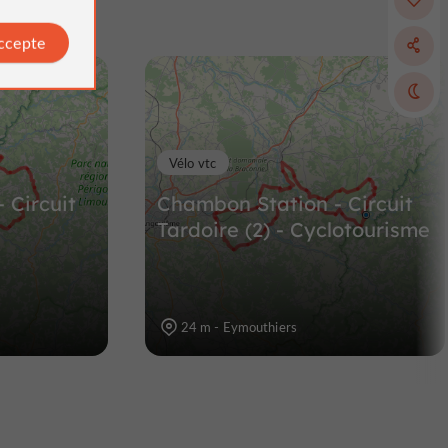
-
Pranzac
accepte
Villes & Villages à Pranzac
15,8 km
Vélo vtc
 Circuit
Chambon Station - Circuit
Tardoire (2) - Cyclotourisme
24 m - Eymouthiers