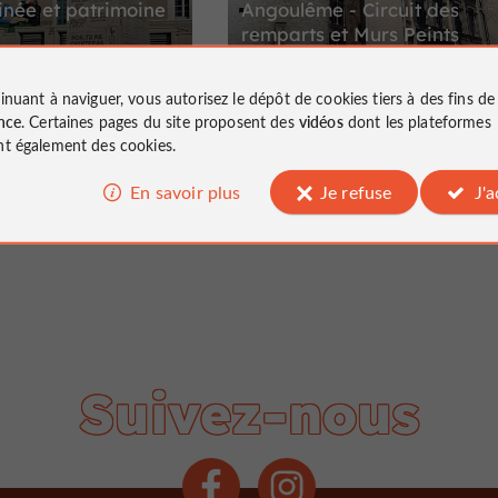
née et patrimoine
Angoulême - Circuit des
remparts et Murs Peints
inuant à naviguer, vous autorisez le dépôt de cookies tiers à des fins d
nce
. Certaines pages du site proposent des
vidéos
dont les plateformes
8,5 km
8,5 k
Angoulême
t également des cookies.
En savoir plus
Je refuse
J'
Suivez-nous