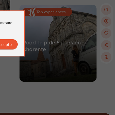
Top expériences
e
mesure
m
Road Trip de 5 jours en
accepte
Charente