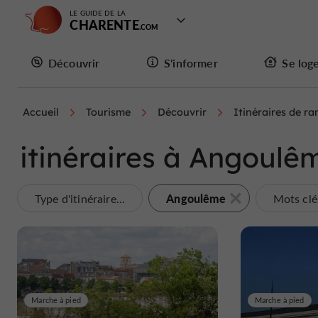
LE GUIDE DE LA
CHARENTE
Découvrir
S'informer
Se log
Accueil
Tourisme
Découvrir
Itinéraires de r
itinéraires à Angoulê
Angoulême
Type d'itinéraire...
Mots clés
Marche à pied
Marche à pied