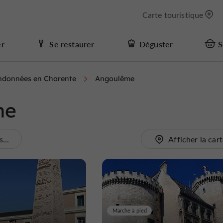
Carte touristique
er
Se restaurer
Déguster
S
andonnées en Charente
Angoulême
me
...
Afficher la car
Marche à pied