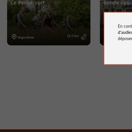
Le Périph'vert
Bande dessi
En cont
d'audie
19,0 km
Angoulême
Angoulême
déposen