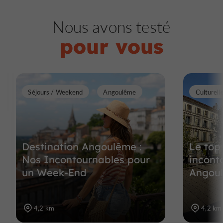
Nous avons testé
pour vous
Séjours / Weekend
Angoulême
Culturell
Destination Angoulême :
Le top
Nos Incontournables pour
incont
un Week-End
Angou
4,2 km
4,2 km