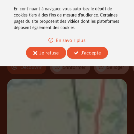
En continuant à naviguer, vous autorisez le dépôt de
cookies tiers à des fins de
mesure d'audience
. Certaines
À découvrir
pages du site proposent des
vidéos
dont les plateformes
aux
déposent également des cookies.
alentours
En savoir plus
Je refuse
J'accepte
Découvrir
S'informer
Se loger