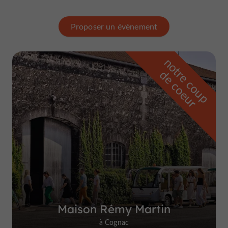
Proposer un évènement
n
o
t
e
c
o
u
p
e
c
o
e
u
r
d
r
Maison Rémy Martin
à Cognac