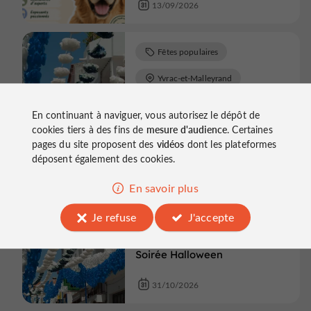
13/09/2026
Fêtes populaires
Yvrac-et-Malleyrand
Randonnée équestre à Yvrac-
En continuant à naviguer, vous autorisez le dépôt de
et-Malleyrand - Journées
Européennes du Patrimoine
cookies tiers à des fins de
mesure d'audience
. Certaines
pages du site proposent des
vidéos
dont les plateformes
déposent également des cookies.
20/09/2026
En savoir plus
Fêtes populaires
Je refuse
J'accepte
Saint-Même-les-Carrières
Soirée Halloween
31/10/2026