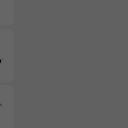
g"
 &