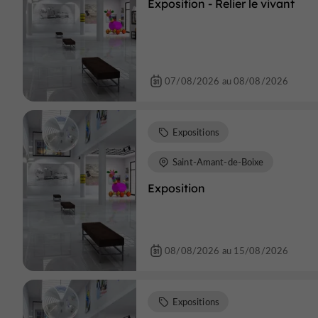
Exposition - Relier le vivant
07/08/2026 au 08/08/2026
Expositions
Saint-Amant-de-Boixe
Exposition
08/08/2026 au 15/08/2026
Expositions