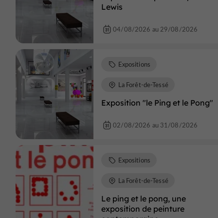
Lewis
04/08/2026 au 29/08/2026
Expositions
La Forêt-de-Tessé
Exposition "le Ping et le Pong"
02/08/2026 au 31/08/2026
Expositions
La Forêt-de-Tessé
Le ping et le pong, une
exposition de peinture