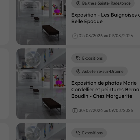
Baignes-Sainte-Radegonde
Exposition - Les Baignoises 
Belle Epoque
02/08/2026 au 09/08/2026
Expositions
Aubeterre-sur-Dronne
Exposition de photos Marie
Cordellier et peintures Berna
Boudin - Chez Marguerite
30/07/2026 au 09/08/2026
Expositions