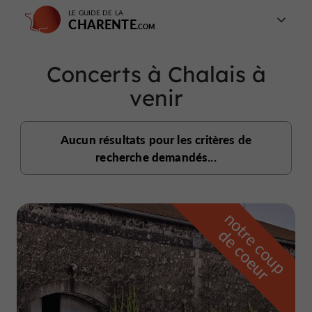
LE GUIDE DE LA
CHARENTE
Concerts à Chalais à
venir
Aucun résultats pour les critères de
recherche demandés...
n
o
t
e
c
o
u
p
e
c
o
e
u
r
d
r